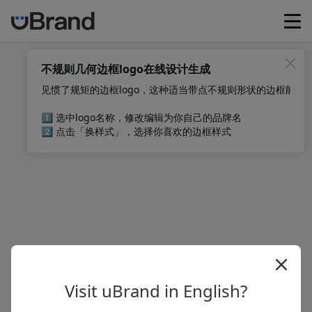
首页
不规则几何边框logo在线设计生成
见惯了规矩的边框logo，这种适当带点不规则形状的边框能够给l
智能Logo生成
1️⃣ 选中logo名称，修改编辑为你自己的品牌名

2️⃣ 点击「换样式」，选择你喜欢的边框样式
品牌VI生成器
品牌Guideline
社交媒体图片生成器
品牌资源管理
Visit uBrand in English?